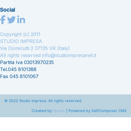
Social
Copyright (c) 2011
STUDIO IMPRESA
Via Dominutti 2 37135 VR (Italy)
All rights reserved
info@studioimpresanet.it
Partita Iva 03013970235
Tel.045 8101388
Fax 045 8101067
© 2022 Studio Impresa. All rights reserved
Created by
Ebweb
| Powered by SelfComposer CMS