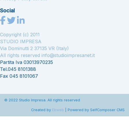
Social
Copyright (c) 2011
STUDIO IMPRESA
Via Dominutti 2 37135 VR (Italy)
All rights reserved
info@studioimpresanet.it
Partita Iva 03013970235
Tel.045 8101388
Fax 045 8101067
© 2022 Studio Impresa. All rights reserved
Created by
Ebweb
| Powered by SelfComposer CMS