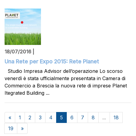
18/07/2016 |
Una Rete per Expo 2015: Rete Planet
Studio Impresa Advisor dell’operazione Lo scorso
venerdì è stata ufficialmente presentata in Camera di
Commercio a Brescia la nuova rete di imprese Planet
Itegrated Building ...
«
1
2
3
4
5
6
7
8
...
18
19
»