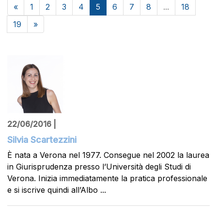
«
1
2
3
4
5
6
7
8
...
18
19
»
22/06/2016 |
Silvia Scartezzini
È nata a Verona nel 1977. Consegue nel 2002 la laurea
in Giurisprudenza presso l’Università degli Studi di
Verona. Inizia immediatamente la pratica professionale
e si iscrive quindi all’Albo ...