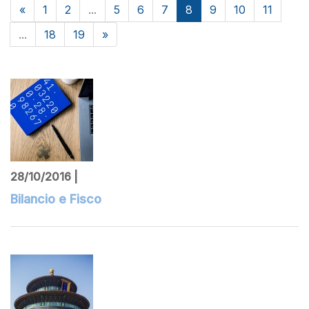
«
1
2
...
5
6
7
8
9
10
11
...
18
19
»
28/10/2016 |
Bilancio e Fisco