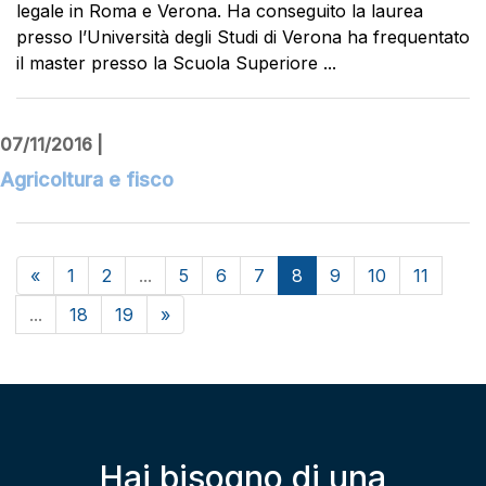
legale in Roma e Verona. Ha conseguito la laurea
presso l’Università degli Studi di Verona ha frequentato
il master presso la Scuola Superiore ...
07/11/2016 |
Agricoltura e fisco
«
1
2
...
5
6
7
8
9
10
11
...
18
19
»
Hai bisogno di una