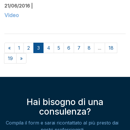
21/06/2016 |
Video
«
1
2
3
4
5
6
7
8
...
18
19
»
Hai bisogno di una
consulenza?
Compila il form e sarai ricontattato al più presto dai
nostri professionisti