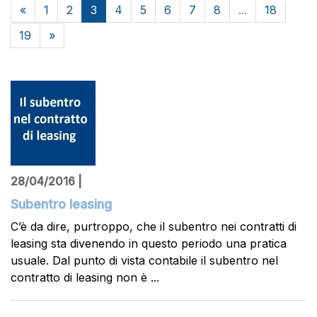
«
1
2
3
4
5
6
7
8
...
18
19
»
28/04/2016 |
Subentro leasing
C’è da dire, purtroppo, che il subentro nei contratti di
leasing sta divenendo in questo periodo una pratica
usuale. Dal punto di vista contabile il subentro nel
contratto di leasing non è ...