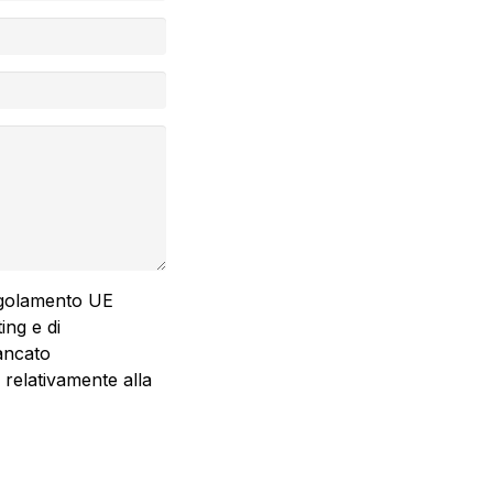
Regolamento UE
ing e di
mancato
elativamente alla