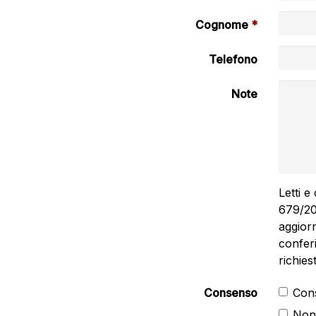
Cognome
Telefono
Note
Letti e
679/20
aggiorn
confer
richies
Consenso
Cons
Non