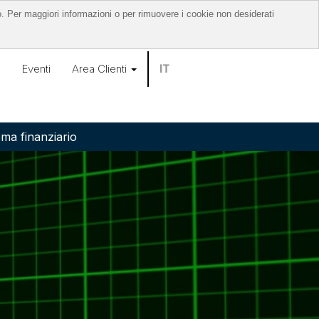
o. Per maggiori informazioni o per rimuovere i cookie non desiderati
o
Eventi
Area Clienti
IT
ema finanziario