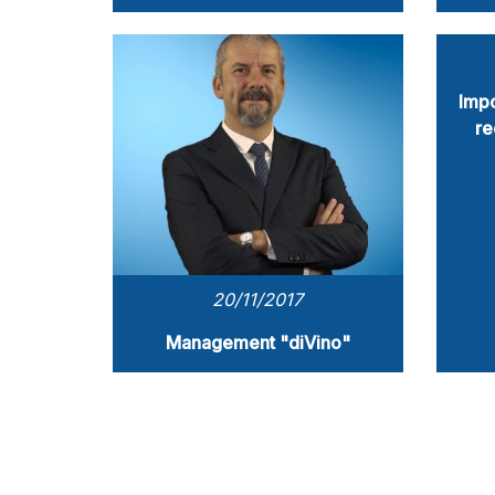
Impo
re
20/11/2017
Management "diVino"