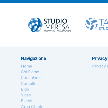
Navigazione
Privacy
Home
Privacy P
Chi Siamo
Consulenze
Contatti
Blog
Video
Eventi
Area Clienti