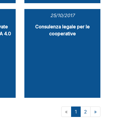
25/10/2017
vate
Consulenza legale per le
A 4.0
cooperative
«
1
2
»