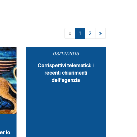
«
1
2
»
03/12/2019
Corrispettivi telematici: i
recenti chiarimenti
dell'agenzia
er lo