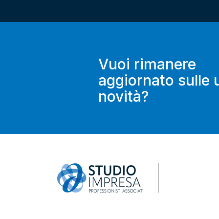
Vuoi rimanere
aggiornato sulle 
novità?