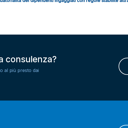
torialità dei dipendenti ingaggiati con regole stabilite attra
na consulenza?
o al più presto dai