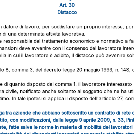
Art. 30
Distacco
 un datore di lavoro, per soddisfare un proprio interesse, 
 di una determinata attività lavorativa.
mane responsabile del trattamento economico e normativo a fa
mansioni deve avvenire con il consenso del lavoratore inte
lla in cui il lavoratore è adibito, il distacco può avvenire 
icolo 8, comma 3, del decreto-legge 20 maggio 1993, n. 148, c
e di quanto disposto dal comma 1, il lavoratore interessato 
 civile, notificato anche soltanto al soggetto che ne ha util
mo. In tale ipotesi si applica il disposto dell'articolo 27, c
a tra aziende che abbiano sottoscritto un contratto di rete d
to, con modificazioni, dalla legge 9 aprile 2009, n. 33, l'i
e, fatte salve le norme in materia di mobilità dei lavoratori 