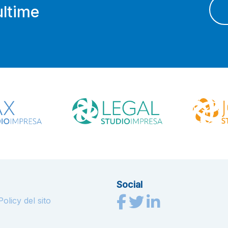
ultime
Social
olicy del sito