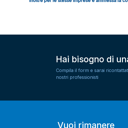
Inoltre per le stesse imprese è ammessa la coda
Hai bisogno di u
Compila il form e sarai ricontattat
nostri professionisti
Vuoi rimanere