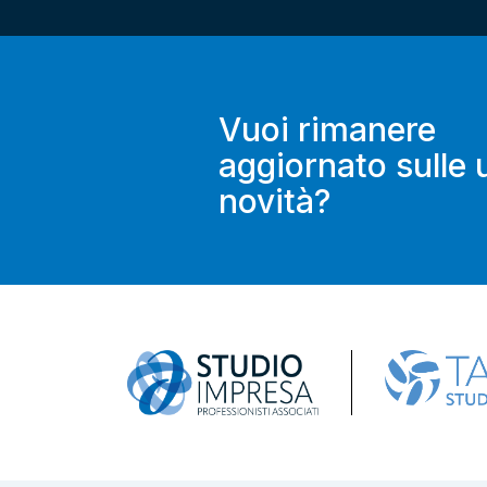
Vuoi rimanere
aggiornato sulle 
novità?