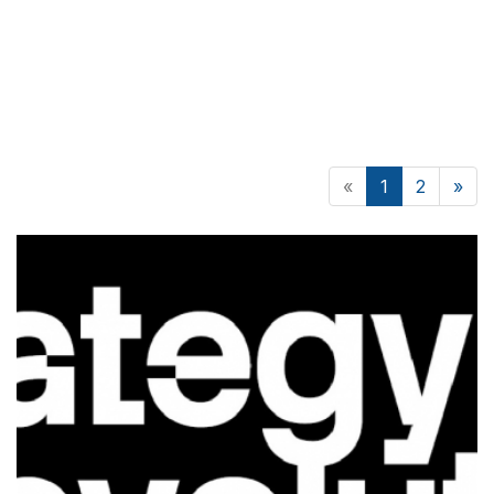
«
1
2
»