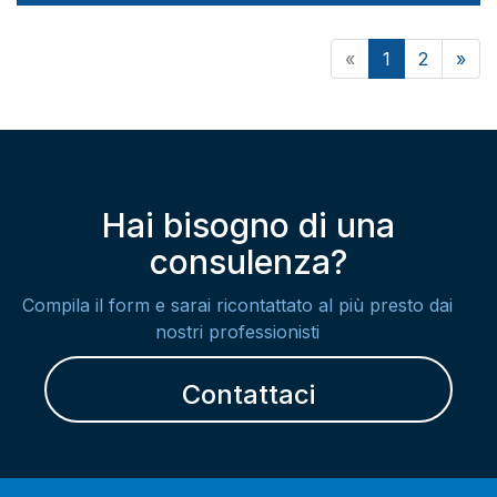
«
1
2
»
Hai bisogno di una
consulenza?
Compila il form e sarai ricontattato al più presto dai
nostri professionisti
Contattaci