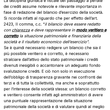
La disciplina giuridica e fiscale del passaggio a perdite
dei crediti assume notevole e rilevante importanza in
fase di redazione del bilancio d’esercizio della società.
Si ricorda infatti al riguardo che per effetto dell’art.
2423, II comma, c.c. “
il bilancio deve essere redatto
con
chiarezza
e deve rappresentare in
modo veritiero e
corretto
la situazione patrimoniale e finanziaria della
società e il risultato economico dell’esercizio”
.
Se è quindi necessario redigere un bilancio che sia il
più possibile veritiero e corretto, è necessario
stralciare dall’attivo dello stato patrimoniale i crediti
divenuti inesigibili o accantonare un adeguato fondo
svalutazione crediti. E ciò non solo in esecuzione
dell’obbligo di trasparenza gravante nei confronti dei
terzi e di tutta la collettività, ma anche e soprattutto
per l’interesse della società stessa: un bilancio corretto
e veritiero consente infatti agli amministratori di avere
una puntuale rappresentazione della situazione
patrimoniale della società e di valutare quindi al meglio