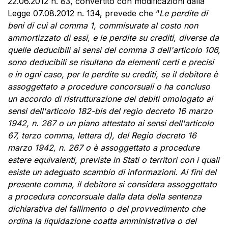
22.06.2012 n. 83, convertito con modificazioni dalla
Legge 07.08.2012 n. 134, prevede che “
Le perdite di
beni di cui al comma 1, commisurate al costo non
ammortizzato di essi, e le perdite su crediti, diverse da
quelle deducibili ai sensi del comma 3 dell'articolo 106,
sono deducibili se risultano da elementi certi e precisi
e in ogni caso, per le perdite su crediti, se il debitore è
assoggettato a procedure concorsuali o ha concluso
un accordo di ristrutturazione dei debiti omologato ai
sensi dell'articolo 182-bis del regio decreto 16 marzo
1942, n. 267 o un piano attestato ai sensi dell'articolo
67, terzo comma, lettera d), del Regio decreto 16
marzo 1942, n. 267 o è assoggettato a procedure
estere equivalenti, previste in Stati o territori con i quali
esiste un adeguato scambio di informazioni. Ai fini del
presente comma, il debitore si considera assoggettato
a procedura concorsuale dalla data della sentenza
dichiarativa del fallimento o del provvedimento che
ordina la liquidazione coatta amministrativa o del