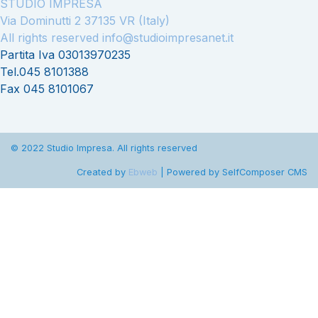
STUDIO IMPRESA
Via Dominutti 2 37135 VR (Italy)
All rights reserved
info@studioimpresanet.it
Partita Iva 03013970235
Tel.045 8101388
Fax 045 8101067
© 2022 Studio Impresa. All rights reserved
Created by
Ebweb
| Powered by SelfComposer CMS